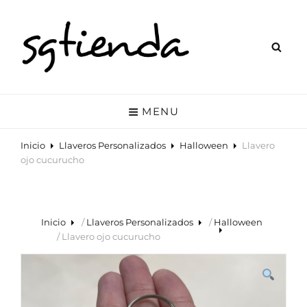
SGTIENDA
Tienda Online De Polares Personalizados Y Otros Accesorios. Polares
Para Celador, Enfermero, Tcae, Profesor, Laboratorio, Farmacia, Etc.
MENU
Inicio
Llaveros Personalizados
Halloween
Llavero
ojo cucurucho
Inicio
/
Llaveros Personalizados
/
Halloween
/ Llavero ojo cucurucho