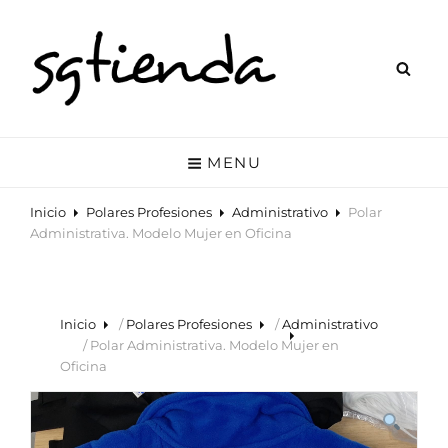
SGTIENDA
Tienda Online De Polares Personalizados Y Otros Accesorios. Polares
Para Celador, Enfermero, Tcae, Profesor, Laboratorio, Farmacia, Etc.
MENU
Inicio
Polares Profesiones
Administrativo
Polar
Administrativa. Modelo Mujer en Oficina
Inicio
/
Polares Profesiones
/
Administrativo
/ Polar Administrativa. Modelo Mujer en
Oficina