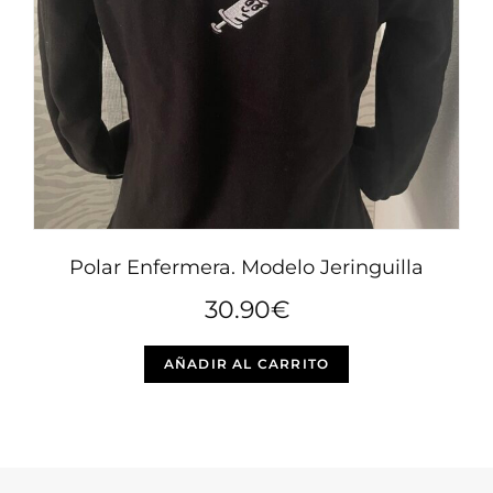
elegir
en
la
página
de
producto
Polar Enfermera. Modelo Jeringuilla
30.90
€
Este
AÑADIR AL CARRITO
producto
tiene
múltiples
variantes.