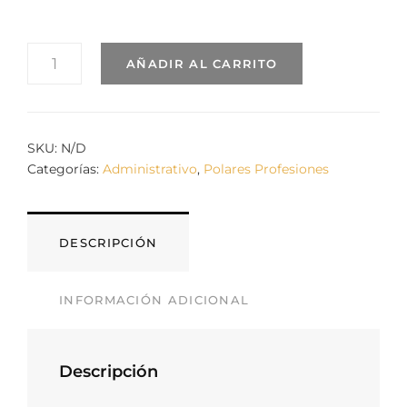
POLAR
AÑADIR AL CARRITO
ADMINISTRATIVA.
MODELO
MUJER
EN
OFICINA
SKU:
N/D
CANTIDAD
Categorías:
Administrativo
,
Polares Profesiones
DESCRIPCIÓN
INFORMACIÓN ADICIONAL
Descripción