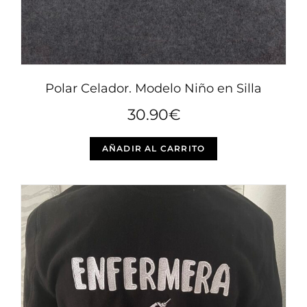
de
producto
Polar Celador. Modelo Niño en Silla
30.90
€
Este
AÑADIR AL CARRITO
producto
tiene
múltiples
variantes.
Las
opciones
se
pueden