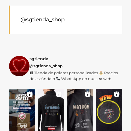
Las
opciones
se
@sgtienda_shop
pueden
elegir
en
la
página
sgtienda
@sgtienda_shop
de
🛍 Tienda de polares personalizados
Precios
producto
de escándalo
WhatsApp en nuestra web