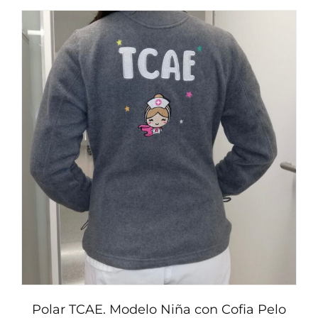
tiene
múltiples
variantes.
Las
opciones
se
pueden
elegir
en
la
página
de
producto
Polar TCAE. Modelo Niña con Cofia Pelo