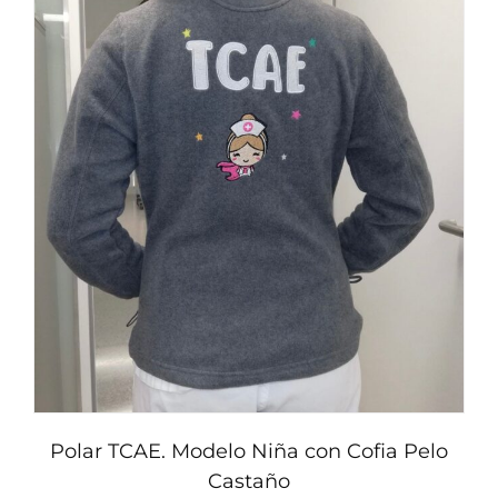
variantes.
Las
opciones
se
pueden
elegir
en
la
página
de
producto
Polar TCAE. Modelo Niña con Cofia Pelo
Castaño