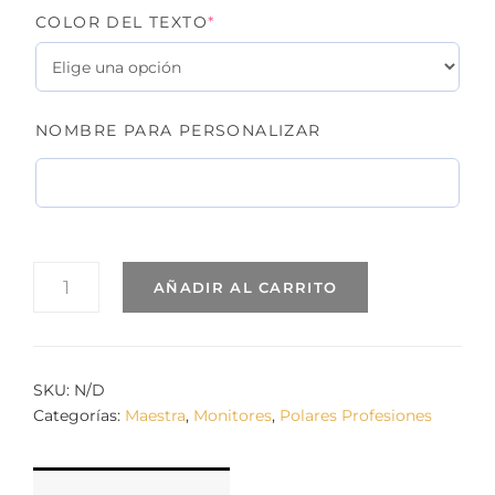
(REQUIRED)
COLOR DEL TEXTO
*
NOMBRE PARA PERSONALIZAR
POLAR
AÑADIR AL CARRITO
AUXILIAR
EDUCATIVO.
MODELO
NIÑOS
CANTIDAD
SKU:
N/D
Categorías:
Maestra
,
Monitores
,
Polares Profesiones