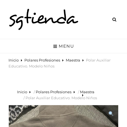
SGTIENDA
Tienda Online De Polares Personalizados Y Otros Accesorios. Polares
Para Celador, Enfermero, Tcae, Profesor, Laboratorio, Farmacia, Etc.
MENU
Inicio
Polares Profesiones
Maestra
Polar Auxiliar
Educativo. Modelo Niños
Inicio
/
Polares Profesiones
/
Maestra
/ Polar Auxiliar Educativo. Modelo Niños