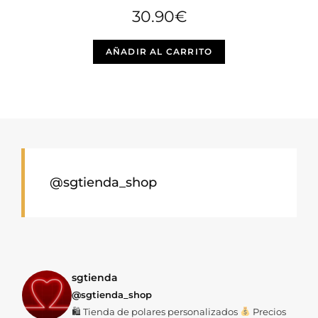
30.90
€
Este
AÑADIR AL CARRITO
producto
tiene
múltiples
variantes.
Las
opciones
se
@sgtienda_shop
pueden
elegir
en
la
página
sgtienda
@sgtienda_shop
de
🛍 Tienda de polares personalizados
Precios
producto