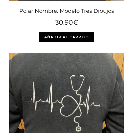
Polar Nombre. Modelo Tres Dibujos
30.90
€
Este
AÑADIR AL CARRITO
producto
tiene
múltiples
variantes.
Las
opciones
se
pueden
elegir
en
la
página