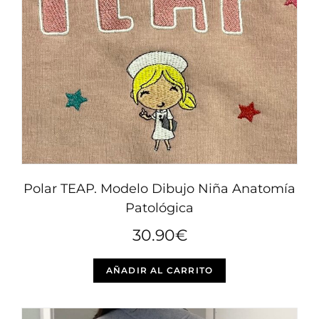
elegir
en
la
página
de
producto
Polar TEAP. Modelo Dibujo Niña Anatomía
Patológica
30.90
€
Este
AÑADIR AL CARRITO
producto
tiene
múltiples