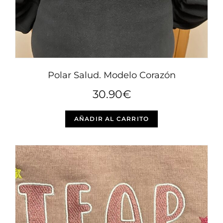
de
producto
Polar Salud. Modelo Corazón
30.90
€
Este
AÑADIR AL CARRITO
producto
tiene
múltiples
variantes.
Las
opciones
se
pueden