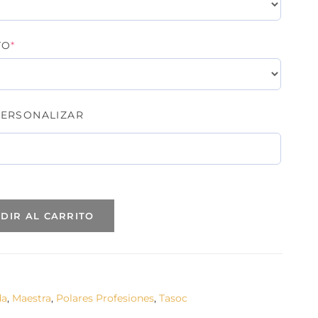
(REQUIRED)
TO
*
ERSONALIZAR
DIR AL CARRITO
da
,
Maestra
,
Polares Profesiones
,
Tasoc