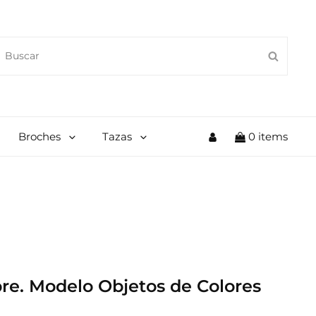
EARCH
SEAR
OR:
My
Broches
Tazas
0 items
Account
re. Modelo Objetos de Colores