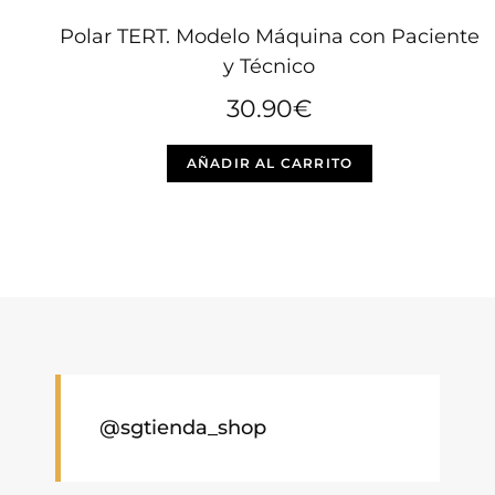
Polar TERT. Modelo Máquina con Paciente
y Técnico
30.90
€
Este
AÑADIR AL CARRITO
producto
tiene
múltiples
variantes.
Las
opciones
se
pueden
elegir
@sgtienda_shop
en
la