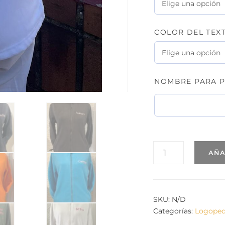
COLOR DEL TEX
NOMBRE PARA P
POLAR
AÑA
NOMBRE.
MODELO
OBJETOS
DE
COLORES
SKU:
N/D
CANTIDAD
Categorías:
Logope