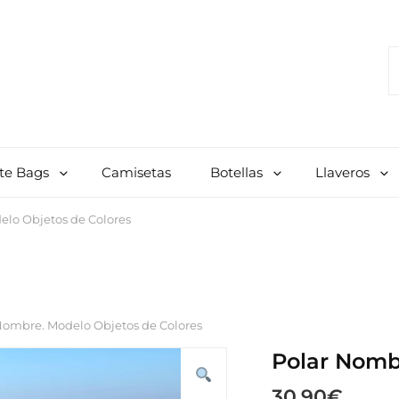
S
F
Para Celador, Enfermero, Tcae, Profesor, Laboratorio, Farmacia, Etc.
te Bags
Camisetas
Botellas
Llaveros
elo Objetos de Colores
 Nombre. Modelo Objetos de Colores
Polar Nomb
30.90
€