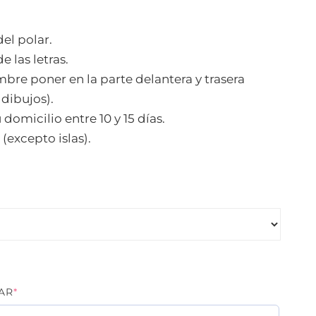
del polar.
e las letras.
bre poner en la parte delantera y trasera
 dibujos).
 domicilio entre 10 y 15 días.
 (excepto islas).
(REQUIRED)
AR
*