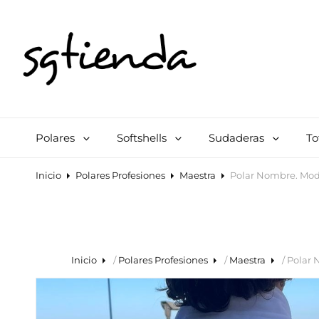
SGTIENDA
Tienda Online De Polares Personalizados Y Otros Accesorios. Polares 
Polares
Softshells
Sudaderas
To
Inicio
Polares Profesiones
Maestra
Polar Nombre. Mod
Inicio
/
Polares Profesiones
/
Maestra
/ Polar