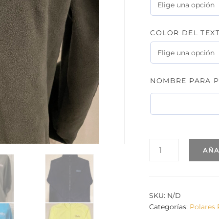
COLOR DEL TEX
NOMBRE PARA P
POLAR
AÑA
TERT.
MODELO
MÁQUINA
CON
PACIENTE
SKU:
N/D
Y
Categorías:
Polares 
TÉCNICO