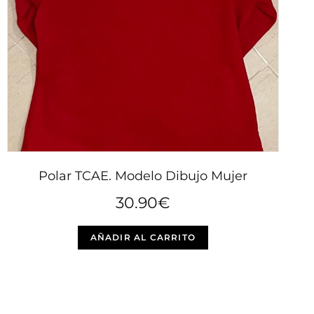
Polar TCAE. Modelo Dibujo Mujer
30.90
€
Este
AÑADIR AL CARRITO
producto
tiene
múltiples
variantes.