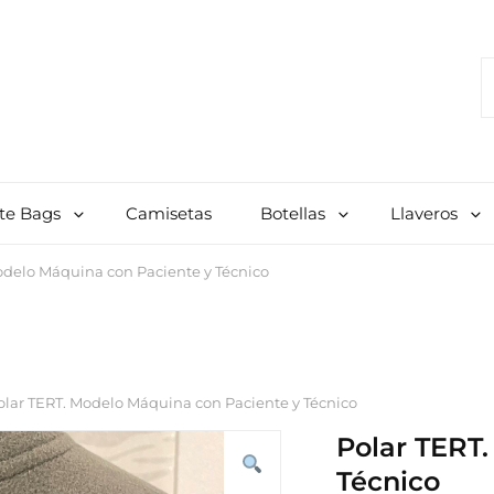
S
F
Para Celador, Enfermero, Tcae, Profesor, Laboratorio, Farmacia, Etc.
te Bags
Camisetas
Botellas
Llaveros
odelo Máquina con Paciente y Técnico
olar TERT. Modelo Máquina con Paciente y Técnico
Polar TERT
Técnico