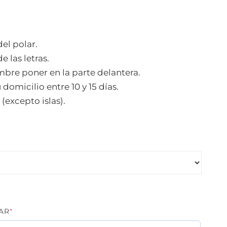
del polar.
e las letras.
bre poner en la parte delantera.
 domicilio entre 10 y 15 días.
 (excepto islas).
(REQUIRED)
AR
*