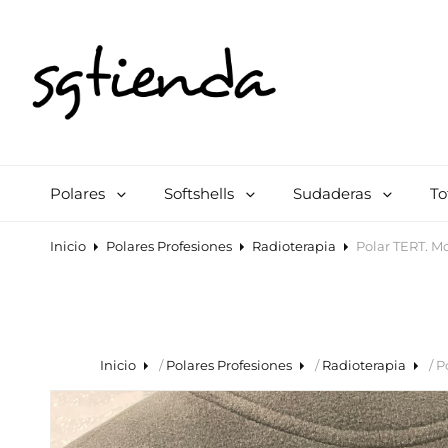
SGTIENDA
Tienda Online De Polares Personalizados Y Otros Accesorios. Polares 
Polares
Softshells
Sudaderas
To
Inicio
Polares Profesiones
Radioterapia
Polar TERT. M
Inicio
/
Polares Profesiones
/
Radioterapia
/ P