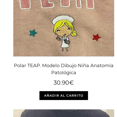
Polar TEAP. Modelo Dibujo Niña Anatomía
Patológica
30.90
€
Este
AÑADIR AL CARRITO
producto
tiene
múltiples