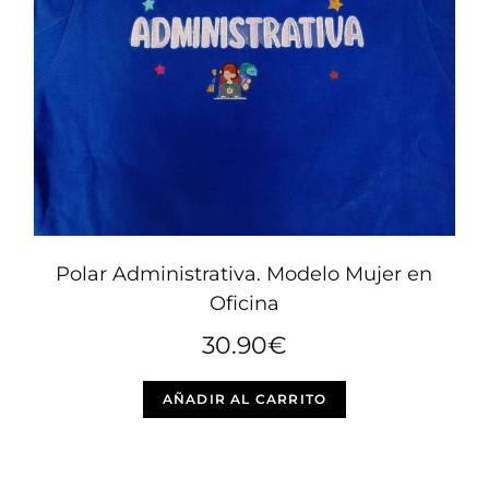
Polar Administrativa. Modelo Mujer en
Oficina
30.90
€
Este
AÑADIR AL CARRITO
producto
tiene
múltiples