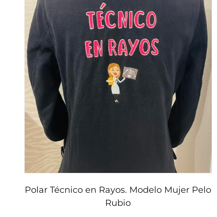
variantes.
Las
opciones
se
pueden
elegir
en
la
página
de
producto
Polar Técnico en Rayos. Modelo Mujer Pelo
Rubio