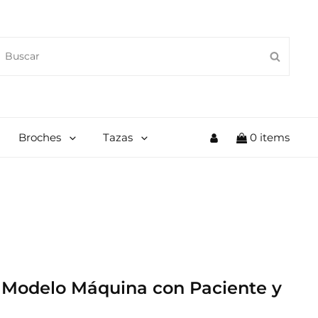
EARCH
SEAR
OR:
My
Broches
Tazas
0 items
Account
. Modelo Máquina con Paciente y