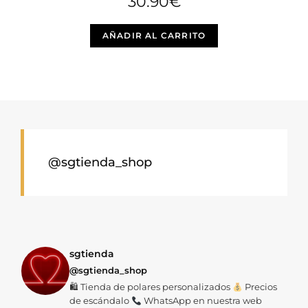
30.90
€
Este
AÑADIR AL CARRITO
producto
tiene
múltiples
variantes.
Las
opciones
se
@sgtienda_shop
pueden
elegir
en
la
página
sgtienda
@sgtienda_shop
de
🛍 Tienda de polares personalizados
Precios
producto
de escándalo
WhatsApp en nuestra web