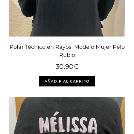
página
de
producto
Polar Técnico en Rayos. Modelo Mujer Pelo
Rubio
30.90
€
Este
AÑADIR AL CARRITO
producto
tiene
múltiples
variantes.
Las
opciones