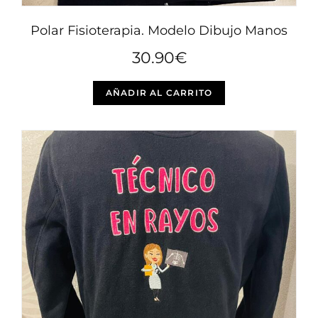
Polar Fisioterapia. Modelo Dibujo Manos
30.90
€
Este
AÑADIR AL CARRITO
producto
tiene
múltiples
variantes.
Las
opciones
se
pueden
elegir
en
la