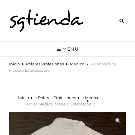
SGTIENDA
Tienda Online De Polares Personalizados Y Otros Accesorios. Polares
Para Celador, Enfermero, Tcae, Profesor, Laboratorio, Farmacia, Etc.
MENU
Inicio
Polares Profesiones
Médico
Polar Médica.
Modelo Estetoscopio
Inicio
/
Polares Profesiones
/
Médico
/ Polar Médica. Modelo Estetoscopio