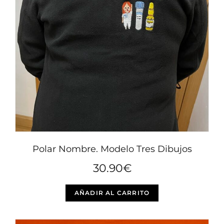
se
pueden
elegir
en
la
página
de
producto
Polar Nombre. Modelo Tres Dibujos
30.90
€
Este
AÑADIR AL CARRITO
producto
tiene